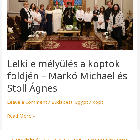
–
Markó
Michael
és
Stoll
Ágnes
Lelki elmélyülés a koptok
földjén – Markó Michael és
Stoll Ágnes
Leave a Comment
/
Budapest
,
Egypt
/
kopt
Read More »